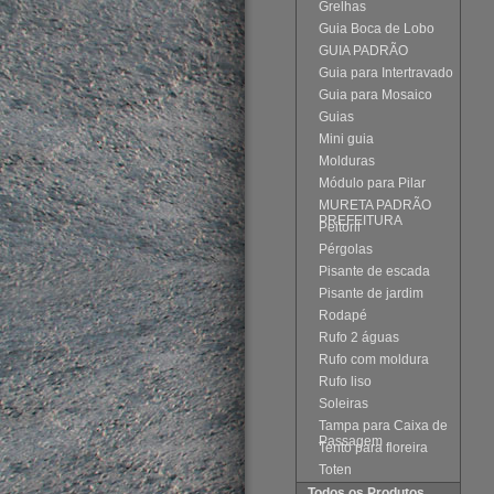
Grelhas
Guia Boca de Lobo
GUIA PADRÃO
Guia para Intertravado
Guia para Mosaico
Guias
Mini guia
Molduras
Módulo para Pilar
MURETA PADRÃO
PREFEITURA
Peitoril
Pérgolas
Pisante de escada
Pisante de jardim
Rodapé
Rufo 2 águas
Rufo com moldura
Rufo liso
Soleiras
Tampa para Caixa de
Passagem
Tento para floreira
Toten
Todos os Produtos