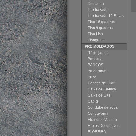
Direcional
Intertravado
Intertravado 16 Faces
Piso 16 quadros
Piso 9 quadros
Piso Liso
Pisograma
PRÉ MOLDADOS
"L" de janela
Bancada
BANCOS
Bate Rodas
Brise
Cabeça de Pilar
Caixa de Elétrica
Caixa de Gás
Capitel
Condutor de água
Contraverga
Elemento Vazado
Filetes Decorativos
FLOREIRA