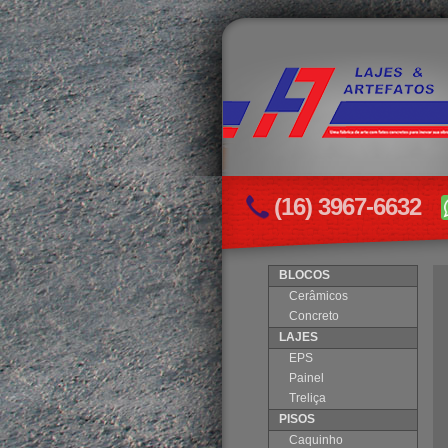
(16) 3967-6632
BLOCOS
Cerâmicos
Concreto
LAJES
EPS
Painel
Treliça
PISOS
Caquinho