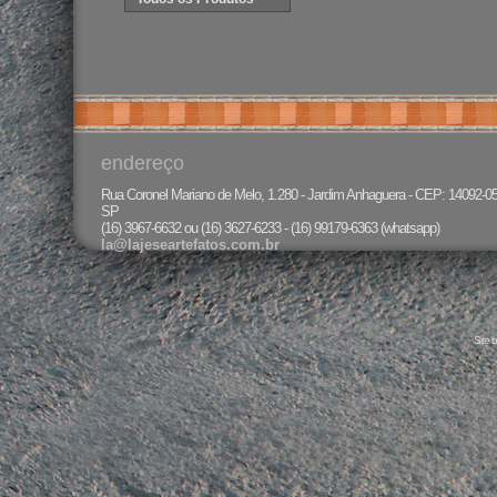
endereço
Rua Coronel Mariano de Melo, 1.280 - Jardim Anhaguera - CEP: 14092-050 
SP
(16) 3967-6632 ou (16) 3627-6233 - (16) 99179-6363 (whatsapp)
la@lajeseartefatos.com.br
Site 