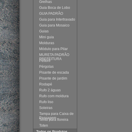
Grelhas
Guia Boca de Lobo
GUIA PADRÃO
Guia para Intertravado
Guia para Mosaico
Guias
Mini guia
Molduras
Módulo para Pilar
MURETA PADRÃO
PREFEITURA
Peitoril
Pérgolas
Pisante de escada
Pisante de jardim
Rodapé
Rufo 2 águas
Rufo com moldura
Rufo liso
Soleiras
Tampa para Caixa de
Passagem
Tento para floreira
Toten
Todos os Produtos