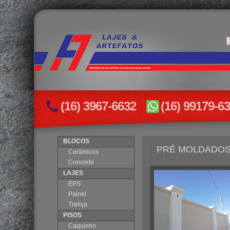
(16) 3967-6632
(16) 99179-6
BLOCOS
PRÉ MOLDADO
Cerâmicos
Concreto
LAJES
EPS
Painel
Treliça
PISOS
Caquinho