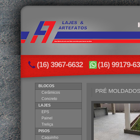
(16) 3967-6632
(16) 99179-6
BLOCOS
PRÉ MOLDADO
Cerâmicos
Concreto
LAJES
EPS
Painel
Treliça
PISOS
Caquinho