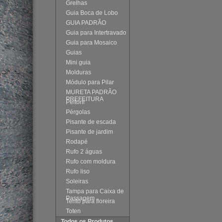
Grelhas
Guia Boca de Lobo
GUIA PADRÃO
Guia para Intertravado
Guia para Mosaico
Guias
Mini guia
Molduras
Módulo para Pilar
MURETA PADRÃO
PREFEITURA
Peitoril
Pérgolas
Pisante de escada
Pisante de jardim
Rodapé
Rufo 2 águas
Rufo com moldura
Rufo liso
Soleiras
Tampa para Caixa de
Passagem
Tento para floreira
Toten
Todos os Produtos