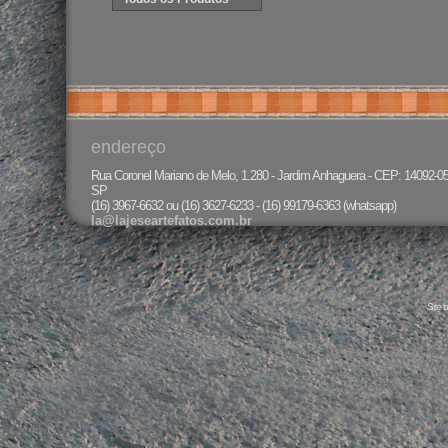
endereço
Rua Coronel Mariano de Melo, 1.280 - Jardim Anhaguera - CEP: 14092-050 
SP
(16) 3967-6632 ou (16) 3627-6233 - (16) 99179-6363 (whatsapp)
la@lajeseartefatos.com.br
Site 