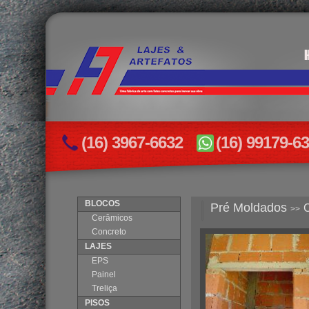
(16) 3967-6632
(16) 99179-6
BLOCOS
Pré Moldados
C
>>
Cerâmicos
Concreto
LAJES
EPS
Painel
Treliça
PISOS