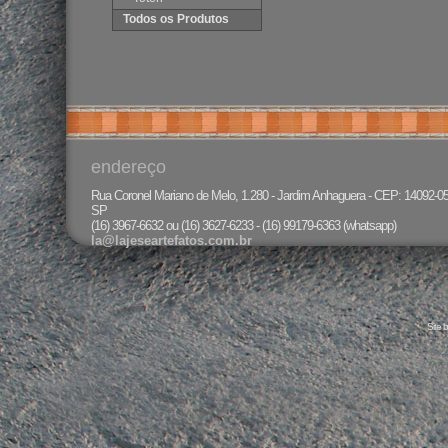
Todos os Produtos
endereço
Rua Coronel Mariano de Melo, 1.280 - Jardim Anhaguera - CEP: 14092-050 
SP
(16) 3967-6632 ou (16) 3627-6233 - (16) 99179-6363 (whatsapp)
la@lajeseartefatos.com.br
Site 