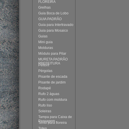
FLOREIRA
Grelhas
Guia Boca de Lobo
GUIA PADRÃO
Guia para Intertravado
Guia para Mosaico
Guias
Mini guia
Molduras
Módulo para Pilar
MURETA PADRÃO
PREFEITURA
Peitoril
Pérgolas
Pisante de escada
Pisante de jardim
Rodapé
Rufo 2 águas
Rufo com moldura
Rufo liso
Soleiras
Tampa para Caixa de
Passagem
Tento para floreira
Toten